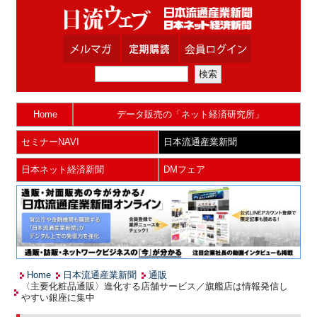
Home
データ販売の「ネット経済研究所」
セミナーNAVI
日本流通産業新聞
日本ネット経済新聞
DMフェア
Home
日本流通産業新聞
通販
〈主要化粧品通販〉進化する店舗サービス／旗艦店は情報発信し
やすい銀座に集中