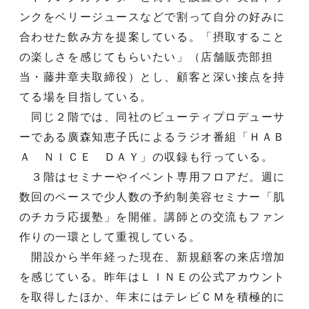
ンクをベリージュースなどで割って自分の好みに
合わせた飲み方を提案している。「摂取すること
の楽しさを感じてもらいたい」（店舗販売部担
当・藤井章夫取締役）とし、顧客と深い接点を持
てる場を目指している。
同じ２階では、同社のビューティプロデューサ
ーである廣森知恵子氏によるラジオ番組「ＨＡＢ
Ａ ＮＩＣＥ ＤＡＹ」の収録も行っている。
３階はセミナーやイベント専用フロアだ。週に
数回のペースで少人数の予約制美容セミナー「肌
のチカラ応援塾」を開催。講師との交流もファン
作りの一環として重視している。
開設から半年経った現在、新規顧客の来店増加
を感じている。昨年はＬＩＮＥの公式アカウント
を取得したほか、年末にはテレビＣＭを積極的に