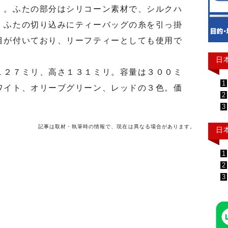
。ふたの部分はシリコーン素材で、シルクハ
。ふたの切り込みにティーバッグの糸を引っ掛
目が付いており、リーフティーとしても使用で
日
２７ミリ、高さ１３１ミリ。容量は３００ミ
1
ワイト、オリーブグリーン、レッドの３色。価
2
3
記事は取材・執筆時の情報で、現在は異なる場合があります。
日
1
2
3