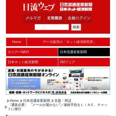
Home
データ販売の「ネット経済研究所」
セミナーNAVI
日本流通産業新聞
日本ネット経済新聞
DMフェア
Home
日本流通産業新聞
支援・周辺
〈通販企業〉 ”メールが届かない”／連絡手段をＬＩＮＥ、チャッ
トに移行