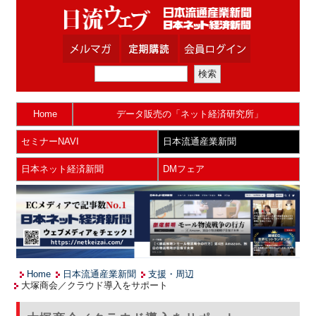
Home
データ販売の「ネット経済研究所」
セミナーNAVI
日本流通産業新聞
日本ネット経済新聞
DMフェア
Home
日本流通産業新聞
支援・周辺
大塚商会／クラウド導入をサポート