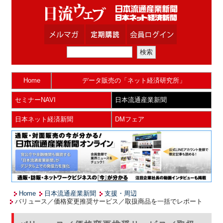
Home
データ販売の「ネット経済研究所」
セミナーNAVI
日本流通産業新聞
日本ネット経済新聞
DMフェア
Home
日本流通産業新聞
支援・周辺
バリュース／価格変更推奨サービス／取扱商品を一括でレポート