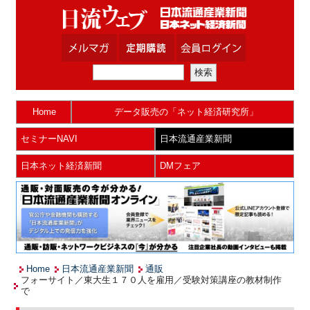
Home
データ販売の「ネット経済研究所」
セミナーNAVI
日本流通産業新聞
日本ネット経済新聞
DMフェア
Home
日本流通産業新聞
通販
フォーサイト／東大生１７０人を雇用／受験対策講座の教材制作
で