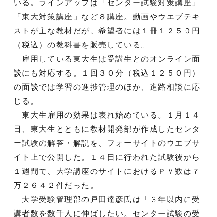
いる。ラインアップは「センター試験対策講座」
「東大対策講座」など８講座。動画やウエブテキ
ストが主な教材だが、希望者には１冊１２５０円
（税込）の教科書を販売している。
雇用している東大生は受講生とのオンライン面
談にも対応する。１回３０分（税込１２５０円）
の面談では学習の進捗管理のほか、進路相談に応
じる。
東大生雇用の効果は表れ始めている。１月１４
日、東大生とともに教材開発部が作成したセンタ
ー試験の解答・解説を、フォーサイトのウエブサ
イト上で公開した。１４日に行われた試験後から
１週間で、大学講座のサイトにおけるＰＶ数は７
万２６４２件だった。
大学受験管理部の戸田達彦氏は「３年以内に受
講者数を数千人に伸ばしたい。センター試験の受