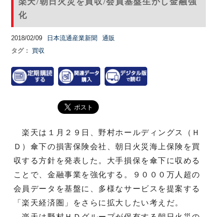
楽天/朝日火災を買収/会員基盤生かし金融強
化
2018/02/09
日本流通産業新聞
通販
タグ：
買収
楽天は１月２９日、野村ホールディングス（Ｈ
Ｄ）傘下の損害保険会社、朝日火災海上保険を買
収する方針を発表した。大手損保を傘下に収める
ことで、金融事業を強化する。９０００万人超の
会員データを基盤に、多様なサービスを提案する
「楽天経済圏」をさらに拡大したい考えだ。
楽天は野村ＨＤグループが保有する朝日火災の