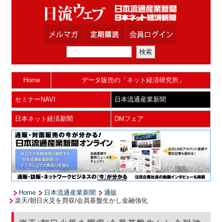
Home
データ販売の「ネット経済研究所」
セミナーNAVI
日本流通産業新聞
日本ネット経済新聞
DMフェア
Home
日本流通産業新聞
通販
楽天/朝日火災を買収/会員基盤生かし金融強化