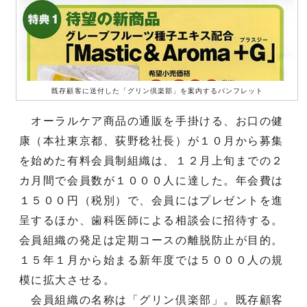
既存顧客に送付した「グリン倶楽部」を案内するパンフレット
オーラルケア商品の通販を手掛ける、お口の健
康（本社東京都、荻野稔社長）が１０月から募集
を始めた有料会員制組織は、１２月上旬までの２
カ月間で会員数が１０００人に達した。年会費は
１５００円（税別）で、会員にはプレゼントを進
呈するほか、歯科医師による相談会に招待する。
会員組織の発足は定期コースの離脱防止が目的。
１５年１月から始まる新年度では５０００人の規
模に拡大させる。
会員組織の名称は「グリン倶楽部」。既存顧客