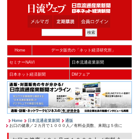
Home
データ販売の「ネット経済研究所」
セミナーNAVI
日本流通産業新聞
日本ネット経済新聞
DMフェア
Home
日本流通産業新聞
通販
お口の健康／２カ月で１０００人／有料会員数、来期は５倍に