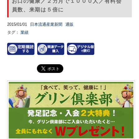
お口の健康／２カ月で１０００人／有料会
員数、来期は５倍に
2015/01/01
日本流通産業新聞
通販
タグ：
業績