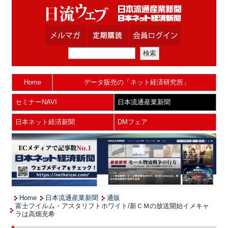
Home
データ販売の「ネット経済研究所」
セミナーNAVI
日本流通産業新聞
日本ネット経済新聞
DMフェア
Home
日本流通産業新聞
通販
富士フイルム・アスタリフトホワイト/新ＣＭの放送開始イメキャ
ラは高畑充希