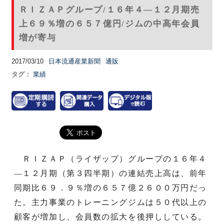
ＲＩＺＡＰグループ/１６年４―１２月期売
上６９％増の６５７億円/ジムの中高年会員
増が寄与
2017/03/10
日本流通産業新聞
通販
タグ：
業績
ＲＩＺＡＰ（ライザップ）グループの１６年４
―１２月期（第３四半期）の連結売上高は、前年
同期比６９．９％増の６５７億２６００万円だっ
た。主力事業のトレーニングジムは５０代以上の
顧客が増加し、会員数の拡大を後押ししている。