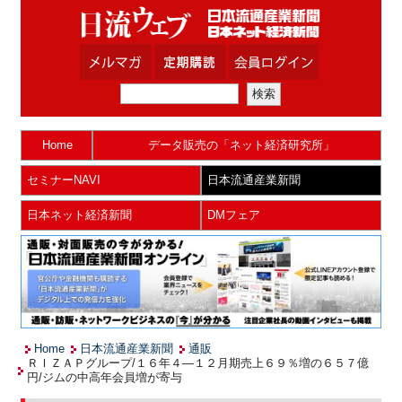
Home
データ販売の「ネット経済研究所」
セミナーNAVI
日本流通産業新聞
日本ネット経済新聞
DMフェア
Home
日本流通産業新聞
通販
ＲＩＺＡＰグループ/１６年４―１２月期売上６９％増の６５７億
円/ジムの中高年会員増が寄与