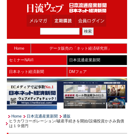
Home
データ販売の「ネット経済研究所」
セミナーNAVI
日本流通産業新聞
日本ネット経済新聞
DMフェア
Home
日本流通産業新聞
通販
ヒラカワコーポレーション/破産手続きを開始/設備投資かさみ負債
は１９億円