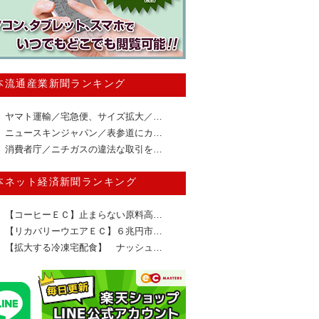
本流通産業新聞ランキング
ヤマト運輸／宅急便、サイズ拡大／…
ニュースキンジャパン／表参道にカ…
消費者庁／ニチガスの違法な取引を…
本ネット経済新聞ランキング
【コーヒーＥＣ】止まらない原料高…
【リカバリーウエアＥＣ】６兆円市…
【拡大する冷凍宅配食】 ナッシュ…