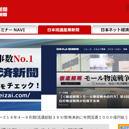
ーズ１６年４―９月期/流通総額３９％増/将来的に年間流通１０００億円狙う