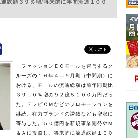
流通総額３９％増/将来的に年間流通１００
ファッションＥＣモールを運営するク
ルーズの１６年４―９月期（中間期）に
おける、モールの流通総額は前年同期比
３９．０％増の９２億５１００万円だっ
た。テレビＣＭなどのプロモーションを
継続。有力ブランドの誘致なども増収に
寄与した。５０億円を新規事業開発やＭ
＆Ａに投資し、将来的に流通総額１００