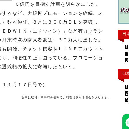
０億円を目指す計画を明らかにした。
するなど、大規模プロモーションを継続。ス
Ｌ）数が伸び、８月に３００万ＤＬを突破し
「ＥＤＷＩＮ（エドウィン）」など有力ブラン
日
９月末時点の購入者数は１３０万人に達した。
1
も開始。チャット接客やＬＩＮＥアカウント
2
おり、利便性向上も図っている。プロモーショ
3
流通総額の拡大に寄与したという。
日
」１１月１７日号で）
1
2
記事は取材・執筆時の情報で、現在は異なる場合があります。
3