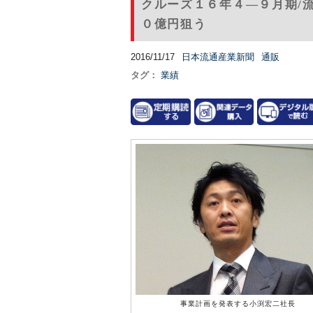
クルーズ１６年４―９月期/
０億円狙う
2016/11/17
日本流通産業新聞
通販
タグ：
業績
事業計画を発表する小渕宏二社長