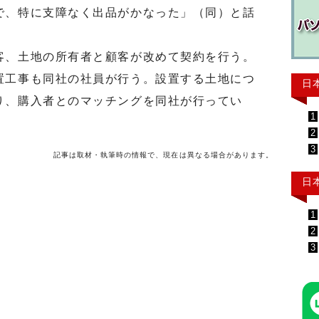
で、特に支障なく出品がかなった」（同）と話
、土地の所有者と顧客が改めて契約を行う。
置工事も同社の社員が行う。設置する土地につ
日
り、購入者とのマッチングを同社が行ってい
1
2
3
記事は取材・執筆時の情報で、現在は異なる場合があります。
日
1
2
3