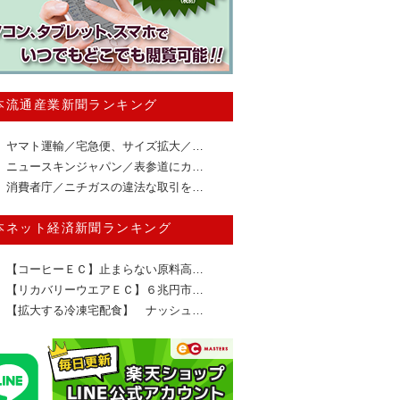
本流通産業新聞ランキング
ヤマト運輸／宅急便、サイズ拡大／…
ニュースキンジャパン／表参道にカ…
消費者庁／ニチガスの違法な取引を…
本ネット経済新聞ランキング
【コーヒーＥＣ】止まらない原料高…
【リカバリーウエアＥＣ】６兆円市…
【拡大する冷凍宅配食】 ナッシュ…