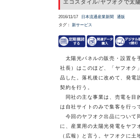
エコスタイル/ヤフオクで太
2016/11/17
日本流通産業新聞
通販
タグ：
新サービス
太陽光パネルの販売・設置を手
社長）はこのほど、「ヤフオク
品した。落札後に改めて、発電
契約を行う。
同社の主な事業は、売電を目的
は自社サイトのみで集客を行っ
今回のヤフオク出品について同
に、産業用の太陽光発電をヤフ
（広報）と言う。ヤフオクに土