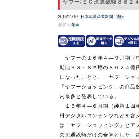
ヤフー/ＥＣ流通総額８６２
2016/11/10
日本流通産業新聞
通販
タグ：
業績
ヤフーの１６年４―９月期（中
期比３３・８％増の８６２４億
になったことと、「ヤフーショ
「ヤフーショッピング」の商品
内最多と発表している。
１６年４―６月期（純第１四半
料デジタルコンテンツなどを含
は「ヤフーショッピング」とア
の流通総額だけの合算とした。