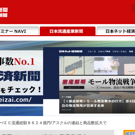
ー/ＥＣ流通総額８６２４億円/アスクルの連結と商品数拡大で