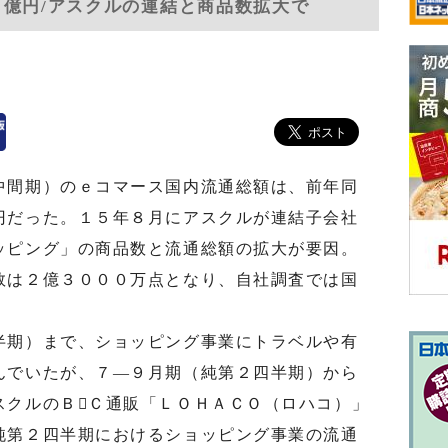
４億円/アスクルの連結と商品数拡大で
間期）のｅコマース国内流通総額は、前年同
円だった。１５年８月にアスクルが連結子会社
ッピング」の商品数と流通総額の拡大が要因。
数は２億３０００万点となり、自社調査では国
期）まで、ショッピング事業にトラベルや有
んでいたが、７―９月期（純第２四半期）から
スクルのＢＣ通販「ＬＯＨＡＣＯ（ロハコ）」
純第２四半期におけるショッピング事業の流通