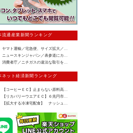
本流通産業新聞ランキング
ヤマト運輸／宅急便、サイズ拡大／…
ニュースキンジャパン／表参道にカ…
消費者庁／ニチガスの違法な取引を…
本ネット経済新聞ランキング
【コーヒーＥＣ】止まらない原料高…
【リカバリーウエアＥＣ】６兆円市…
【拡大する冷凍宅配食】 ナッシュ…