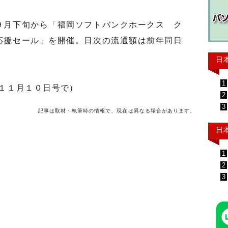
月下旬から「福岡ソフトバンクホークス ク
応援セール」を開催。日次の流通額は前年同日
日
1
１１月１０日号で)
2
3
記事は取材・執筆時の情報で、現在は異なる場合があります。
日
1
2
3