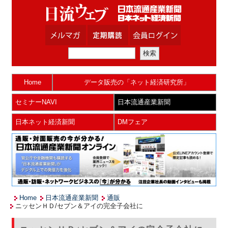
Home
データ販売の「ネット経済研究所」
セミナーNAVI
日本流通産業新聞
日本ネット経済新聞
DMフェア
Home
日本流通産業新聞
通販
ニッセンＨＤ/セブン＆アイの完全子会社に