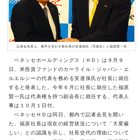
記者会見席上、握手を交わす新社長の安達保氏（写真右）と福原賢一氏
ベネッセホールディングス（ＨＤ）は９月９
日、米投資ファンドのカーライル・ジャパン・エ
ルエルシーの代表を務める安達保氏が社長に就任
すると発表した。今年６月に社長に就任した福原
賢一氏は代表権を持つ副会長に就任する。代表人
事は１０月１日付。
ベネッセＨＤは同日、都内で記者会見を開い
た。福原社長は現在の経営状況について「大変厳
しい」との認識を示し、社長交代の理由について