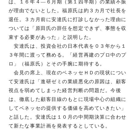
は、１６年４―６月期（第１四半期）の業績不振
が理由でないとした。福原氏は約３カ月で社長を
退任。３カ月前に安達氏に打診しなかった理由に
ついては「原田氏の辞任を想定できず、事態を収
束する必要があった」と説明した。
安達氏は、投資会社の日本代表を０３年から１
３年間に渡って務める。「経営再建のプロ中のプ
ロ」（福原氏）とその手腕に期待する。
会見の席上、現在のベネッセＨＤの現状につい
て安達氏は「進研ゼミの業績悪化の原因は、顧客
視点を弱めてしまった経営判断の問題だ。今後
は、徹底した顧客目線のもとに現場中心の組織に
してベネッセの提供する価値を高めていきたい」
と話した。安達氏は１０月の中間期決算に合わせ
て新たな事業計画を発表するとしている。