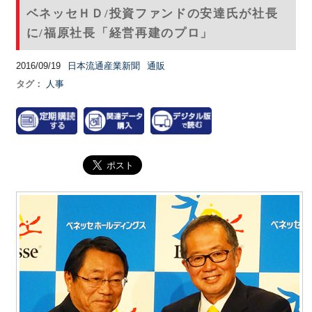
ベネッセＨＤ/投資ファンドの安達氏が社長
に/福原社長「経営再建のプロ」
2016/09/19
日本流通産業新聞
通販
タグ：
人事