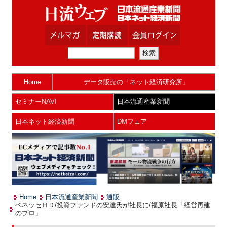
Home
データ販売の「ネット経済研究所」
セミナーNAVI
日本流通産業新聞
日本ネット経済新聞
DMフェア
Home
日本流通産業新聞
通販
ベネッセＨＤ/投資ファンドの安達氏が社長に/福原社長「経営再建
のプロ」