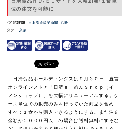
日清食品ＨＤ/ＥＣサイトを大幅刷新/１食単
位の注文を可能に
2016/09/09
日本流通産業新聞
通販
タグ：
業績
日清食品ホールディングスは９月３０日、直営
オンラインストア「日清ｅ―めんＳｈｏｐ（イー
メンショップ）」を大幅にリニューアルする。ケ
ース単位での販売のみを行っていた商品を含め、
すべて１食から購入できるようにする。また注文
金額が２０００円以上の場合は送料無料にするな
ど、多様な顧客の多様な注文に対応できるよう、