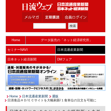
Home
データ販売の「ネット経済研究所」
セミナーNAVI
日本流通産業新聞
日本ネット経済新聞
DMフェア
Home
日本流通産業新聞
通販
日清食品ＨＤ/ＥＣサイトを大幅刷新/１食単位の注文を可能に