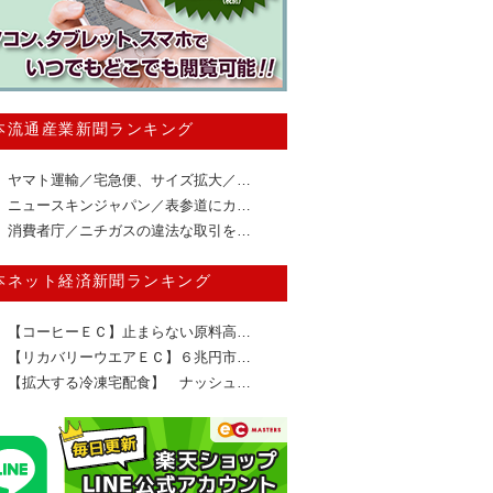
本流通産業新聞ランキング
ヤマト運輸／宅急便、サイズ拡大／…
ニュースキンジャパン／表参道にカ…
消費者庁／ニチガスの違法な取引を…
本ネット経済新聞ランキング
【コーヒーＥＣ】止まらない原料高…
【リカバリーウエアＥＣ】６兆円市…
【拡大する冷凍宅配食】 ナッシュ…