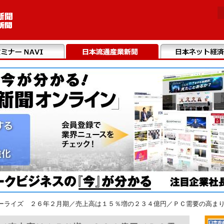
ーライズ ２６年２月期／売上高は１５％増の２３４億円／ＰＣ需要の高まりが