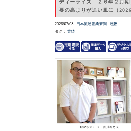
ディーライズ ２６年２月期
要の高まりが追い風に（202
2026/07/03
日本流通産業新聞
通販
タグ：
業績
取締役ＣＯＯ・宮川裕之氏