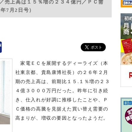
／売上高は１５％増の２３４億円／ＰＣ需
6年7月2日号）
家電ＥＣを展開するディーライズ（本
社東京都、貴島康博社長）の２６年２月
期の売上高は、前期比１５.１％増の２３
４億３０００万円だった。昨年に引き続
き、仕入れが好調に推移したことや、Ｐ
Ｃ価格の高騰を見据えた買い替え需要の
高まりが、増収の要因となったようだ。