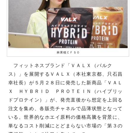
林果穂ＣＦＳＯ
フィットネスブランド「ＶＡＬＸ（バルク
ス）」を展開するＶＡＬＸ（本社東京都、只石昌
幸社長）が５月２８日に発売した新商品「ＶＡＬ
Ｘ ＨＹＢＲＩＤ ＰＲＯＴＥＩＮ（ハイブリッ
ドプロテイン）」が、発売直後から想定を上回る
注文を集め、各販売チャネルで品薄状態となって
いる。世界的なホエイ原料の価格高騰を背景に、
単なるコスト削減にとどまらない市場の「第３の