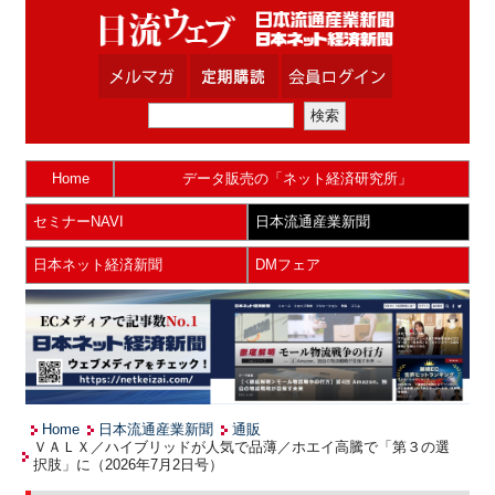
Home
データ販売の「ネット経済研究所」
セミナーNAVI
日本流通産業新聞
日本ネット経済新聞
DMフェア
Home
日本流通産業新聞
通販
ＶＡＬＸ／ハイブリッドが人気で品薄／ホエイ高騰で「第３の選
択肢」に（2026年7月2日号）