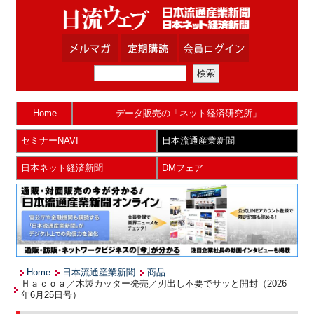
Home
データ販売の「ネット経済研究所」
セミナーNAVI
日本流通産業新聞
日本ネット経済新聞
DMフェア
Home
日本流通産業新聞
商品
Ｈａｃｏａ／木製カッター発売／刃出し不要でサッと開封（2026
年6月25日号）