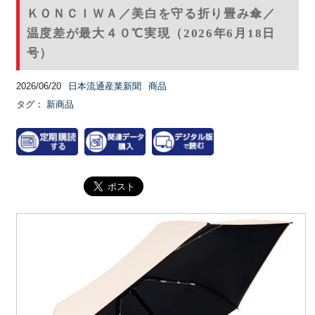
ＫＯＮＣＩＷＡ／美白を守る折り畳み傘／
温度差が最大４０℃実現（2026年6月18日
号）
2026/06/20
日本流通産業新聞
商品
タグ：
新商品