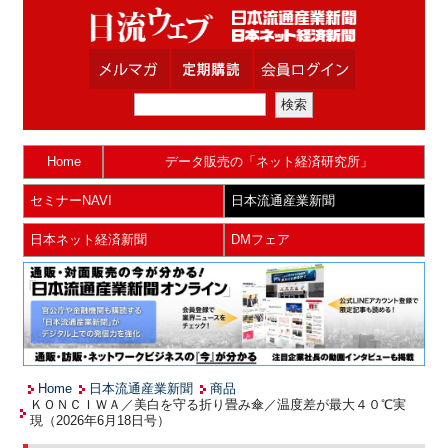
Home
データ販売の「ネット経済研究所」
セミナーNAVI
日本流通産業新聞
日本ネット経済新聞
DMフェア
Home
日本流通産業新聞
商品
ＫＯＮＣＩＷＡ／美白を守る折り畳み傘／温度差が最大４０℃実
現（2026年6月18日号）