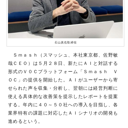
石山真也取締役
Ｓｍａｓｈ（スマッシュ、本社東京都、佐野敏
哉ＣＥＯ）は５月２８日、新たにＡＩと対話する
形式のＶ０Ｃプラットフォーム「Ｓｍａｓｈ Ｖ
ＯＣ」の提供を開始した。ＡＩがユーザーから寄
せられた声を収集・分析し、翌朝には経営判断に
使える具体的な改善策を提示したレポートを提案
する。年内に４０～５０社への導入を目指し、各
業界特有の課題に対応したＡＩシナリオの開発も
進めるという。