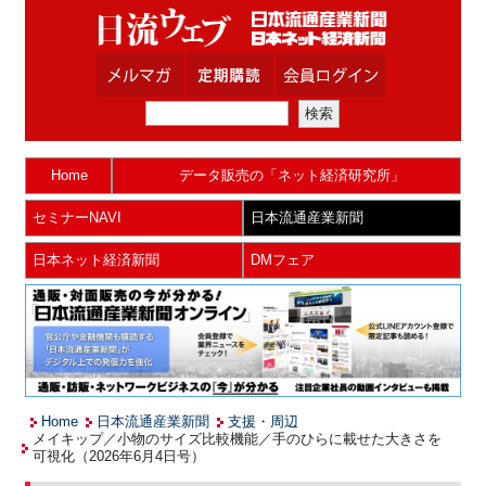
Home
データ販売の「ネット経済研究所」
セミナーNAVI
日本流通産業新聞
日本ネット経済新聞
DMフェア
Home
日本流通産業新聞
支援・周辺
メイキップ／小物のサイズ比較機能／手のひらに載せた大きさを
可視化（2026年6月4日号）