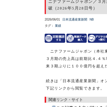
ニナファームジャポン／３月
破（2026年5月28日号）
2026/06/01
日本流通産業新聞
NB
タグ：
業績
ニナファームジャポン（本社東
３月期の売上高は前期比４.４
来３期ぶりに１００億円を超え
続きは「日本流通産業新聞」オ
下記リンクから閲覧できます。
関連リンク・サイト