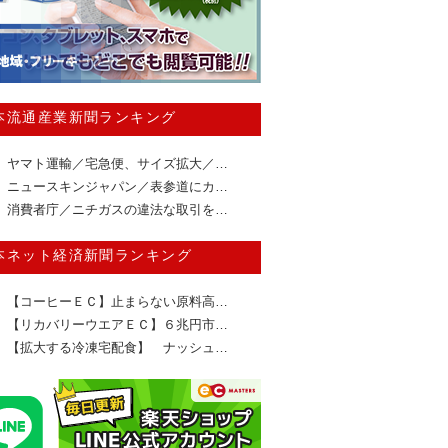
本流通産業新聞ランキング
ヤマト運輸／宅急便、サイズ拡大／…
ニュースキンジャパン／表参道にカ…
消費者庁／ニチガスの違法な取引を…
本ネット経済新聞ランキング
【コーヒーＥＣ】止まらない原料高…
【リカバリーウエアＥＣ】６兆円市…
【拡大する冷凍宅配食】 ナッシュ…