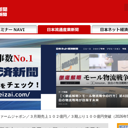
ァームジャポン／３月期売上１０２億円／３期ぶり１００億円突破（2026年5