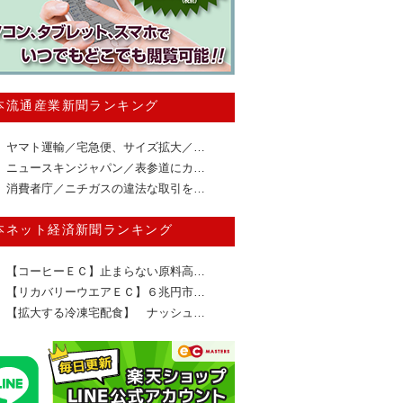
本流通産業新聞ランキング
ヤマト運輸／宅急便、サイズ拡大／…
ニュースキンジャパン／表参道にカ…
消費者庁／ニチガスの違法な取引を…
本ネット経済新聞ランキング
【コーヒーＥＣ】止まらない原料高…
【リカバリーウエアＥＣ】６兆円市…
【拡大する冷凍宅配食】 ナッシュ…