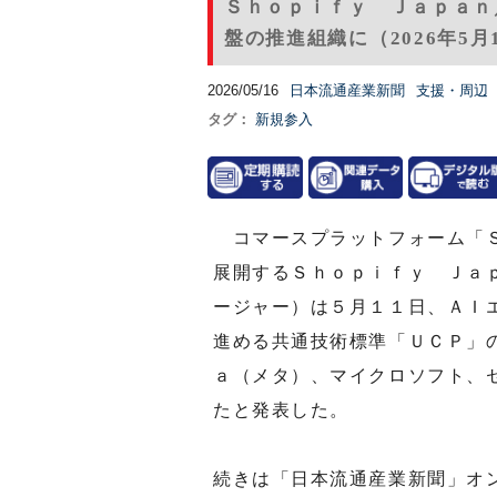
Ｓｈｏｐｉｆｙ Ｊａｐａｎ
盤の推進組織に（2026年5月
2026/05/16
日本流通産業新聞
支援・周辺
タグ：
新規参入
コマースプラットフォーム「Ｓ
展開するＳｈｏｐｉｆｙ Ｊａ
ージャー）は５月１１日、ＡＩ
進める共通技術標準「ＵＣＰ」
ａ（メタ）、マイクロソフト、
たと発表した。
続きは「日本流通産業新聞」オ