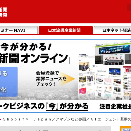
Ｓｈｏｐｉｆｙ Ｊａｐａｎ／アマゾンなど参画／ＡＩエージェント基盤の推進