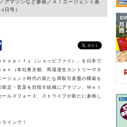
／アマゾンなど参画／ＡＩエージェント基
14日号）
ｈｏｐｉｆｙ（ショッピファイ）」を日本で
ｐａｎ（本社東京都、馬場道生カントリーマネ
エージェント時代の新たな商取引基盤の構築を
の策定・普及を目指す組織にアマゾン、Ｍｅｔ
セールスフォース、ストライプが新たに参画し
ンラインで！