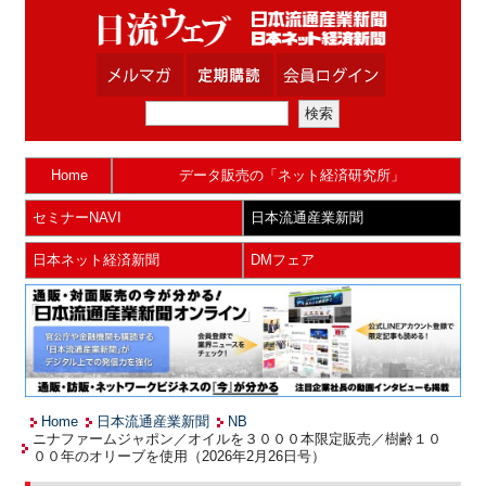
Home
データ販売の「ネット経済研究所」
セミナーNAVI
日本流通産業新聞
日本ネット経済新聞
DMフェア
Home
日本流通産業新聞
NB
ニナファームジャポン／オイルを３０００本限定販売／樹齢１０
００年のオリーブを使用（2026年2月26日号）