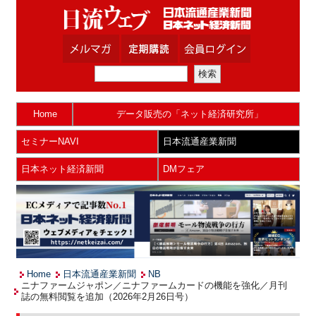
Home
データ販売の「ネット経済研究所」
セミナーNAVI
日本流通産業新聞
日本ネット経済新聞
DMフェア
Home
日本流通産業新聞
NB
ニナファームジャポン／ニナファームカードの機能を強化／月刊
誌の無料閲覧を追加（2026年2月26日号）