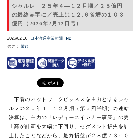
シャルレ ２５年４―１２月期／２８億円
の最終赤字に／売上は１２.６％増の１０３
億円（2026年2月12日号）
2026/02/16
日本流通産業新聞
NB
タグ：
業績
下着のネットワークビジネスを主力とするシャ
ルレの２５年４―１２月期（第３四半期）の連結
決算は、主力の「レディースインナー事業」の売
上高が計画を大幅に下回り、セグメント損失を計
上したことなどから、最終損益が２８億７３００