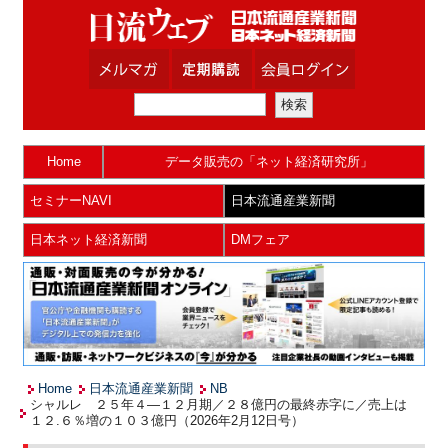
Home
データ販売の「ネット経済研究所」
セミナーNAVI
日本流通産業新聞
日本ネット経済新聞
DMフェア
Home
日本流通産業新聞
NB
シャルレ ２５年４―１２月期／２８億円の最終赤字に／売上は
１２.６％増の１０３億円（2026年2月12日号）