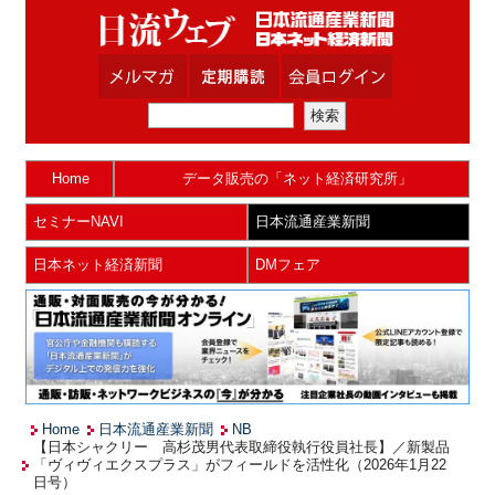
Home
データ販売の「ネット経済研究所」
セミナーNAVI
日本流通産業新聞
日本ネット経済新聞
DMフェア
Home
日本流通産業新聞
NB
【日本シャクリー 高杉茂男代表取締役執行役員社長】／新製品
「ヴィヴィエクスプラス」がフィールドを活性化（2026年1月22
日号）