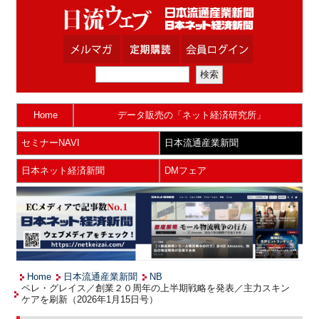
Home
データ販売の「ネット経済研究所」
セミナーNAVI
日本流通産業新聞
日本ネット経済新聞
DMフェア
Home
日本流通産業新聞
NB
ペレ・グレイス／創業２０周年の上半期戦略を発表／主力スキン
ケアを刷新（2026年1月15日号）