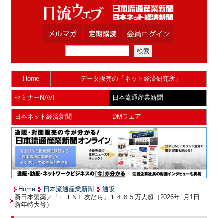
Home
データ販売の「ネット経済研究所」
セミナーNAVI
日本流通産業新聞
日本ネット経済新聞
DMフェア
Home
日本流通産業新聞
通販
新日本製薬／「ＬＩＮＥ友だち」１４６５万人超（2026年1月1日
新年特大号）