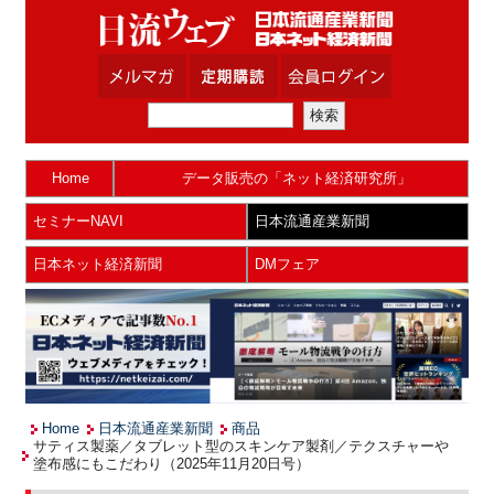
Home
データ販売の「ネット経済研究所」
セミナーNAVI
日本流通産業新聞
日本ネット経済新聞
DMフェア
Home
日本流通産業新聞
商品
サティス製薬／タブレット型のスキンケア製剤／テクスチャーや
塗布感にもこだわり（2025年11月20日号）