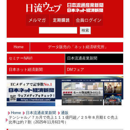
Home
データ販売の「ネット経済研究所」
セミナーNAVI
日本流通産業新聞
日本ネット経済新聞
DMフェア
Home
日本流通産業新聞
通販
テンシャル／７カ月で売上１１１億円超／２５年８月期ＥＣ売上
比率は約７割（2025年11月6日号）