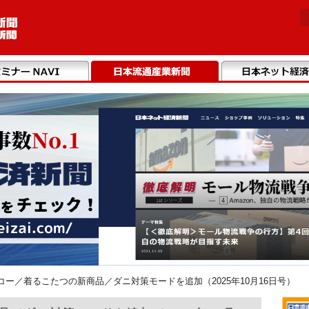
コー／着るこたつの新商品／ダニ対策モードを追加（2025年10月16日号）