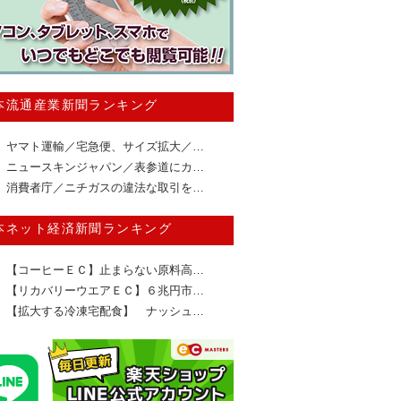
本流通産業新聞ランキング
ヤマト運輸／宅急便、サイズ拡大／…
ニュースキンジャパン／表参道にカ…
消費者庁／ニチガスの違法な取引を…
本ネット経済新聞ランキング
【コーヒーＥＣ】止まらない原料高…
【リカバリーウエアＥＣ】６兆円市…
【拡大する冷凍宅配食】 ナッシュ…