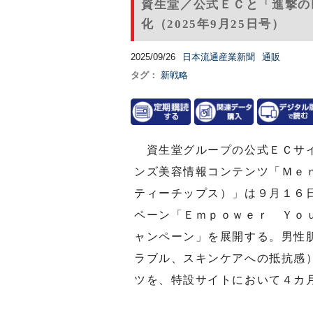
資生堂／公式ＥＣと「進撃の
化（2025年9月25日号）
2025/09/26
日本流通産業新聞
通販
タグ：
新戦略
資生堂グループの公式ＥＣサイ
ンズ美容情報コンテンツ「Ｍｅ
ティーチップス）」は９月１６
ペーン「Ｅｍｐｏｗｅｒ Ｙｏ
ャンペーン」を展開する。男性
ラブル、スキンケアへの抵抗感
ツを、特設サイトにおいて４カ