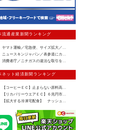
本流通産業新聞ランキング
ヤマト運輸／宅急便、サイズ拡大／…
ニュースキンジャパン／表参道にカ…
消費者庁／ニチガスの違法な取引を…
本ネット経済新聞ランキング
【コーヒーＥＣ】止まらない原料高…
【リカバリーウエアＥＣ】６兆円市…
【拡大する冷凍宅配食】 ナッシュ…