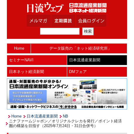
Home
データ販売の「ネット経済研究所」
セミナーNAVI
日本流通産業新聞
日本ネット経済新聞
DMフェア
Home
日本流通産業新聞
NB
ニナファームジャポン／オリジナルクレカを発行／ポイント経済
圏の構築を目指す（2025年7月24日・31日合併号）