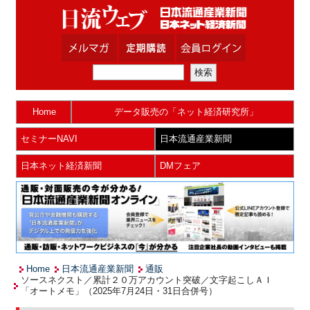
Home
データ販売の「ネット経済研究所」
セミナーNAVI
日本流通産業新聞
日本ネット経済新聞
DMフェア
Home
日本流通産業新聞
通販
ソースネクスト／累計２０万アカウント突破／文字起こしＡＩ
「オートメモ」（2025年7月24日・31日合併号）