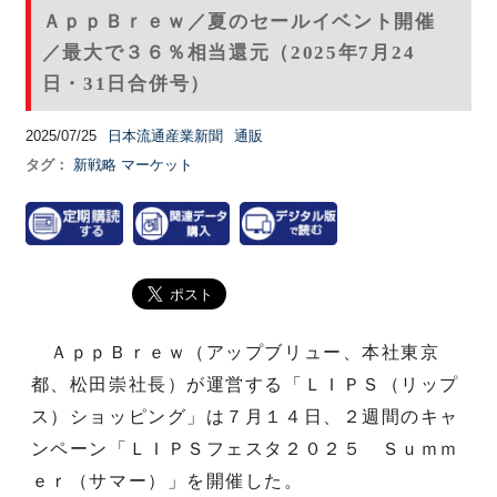
ＡｐｐＢｒｅｗ／夏のセールイベント開催
／最大で３６％相当還元（2025年7月24
日・31日合併号）
2025/07/25
日本流通産業新聞
通販
タグ：
新戦略
マーケット
ＡｐｐＢｒｅｗ（アップブリュー、本社東京
都、松田崇社長）が運営する「ＬＩＰＳ（リップ
ス）ショッピング」は７月１４日、２週間のキャ
ンペーン「ＬＩＰＳフェスタ２０２５ Ｓｕｍｍ
ｅｒ（サマー）」を開催した。