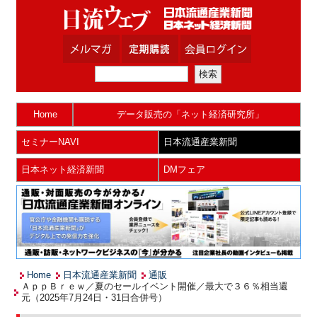
Home
データ販売の「ネット経済研究所」
セミナーNAVI
日本流通産業新聞
日本ネット経済新聞
DMフェア
Home
日本流通産業新聞
通販
ＡｐｐＢｒｅｗ／夏のセールイベント開催／最大で３６％相当還
元（2025年7月24日・31日合併号）