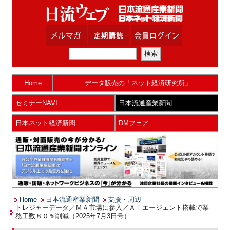
Home
データ販売の「ネット経済研究所」
セミナーNAVI
日本流通産業新聞
日本ネット経済新聞
DMフェア
Home
日本流通産業新聞
支援・周辺
トレジャーデータ／ＭＡ市場に参入／ＡＩエージェント搭載で業
務工数８０％削減（2025年7月3日号）