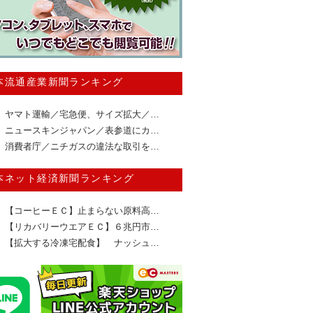
本流通産業新聞ランキング
ヤマト運輸／宅急便、サイズ拡大／…
ニュースキンジャパン／表参道にカ…
消費者庁／ニチガスの違法な取引を…
本ネット経済新聞ランキング
【コーヒーＥＣ】止まらない原料高…
【リカバリーウエアＥＣ】６兆円市…
【拡大する冷凍宅配食】 ナッシュ…