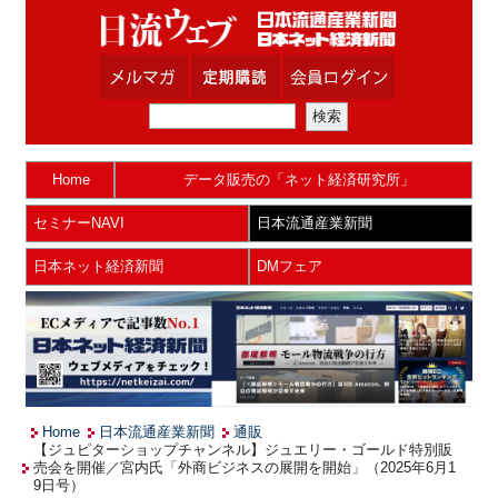
Home
データ販売の「ネット経済研究所」
セミナーNAVI
日本流通産業新聞
日本ネット経済新聞
DMフェア
Home
日本流通産業新聞
通販
【ジュピターショップチャンネル】ジュエリー・ゴールド特別販
売会を開催／宮内氏「外商ビジネスの展開を開始」（2025年6月1
9日号）