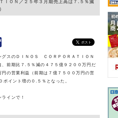
ＴＩＯＮ／２５年３月期売上高は７.５％減
号）
グスのＤＩＮＯＳ ＣＯＲＰＯＲＡＴＩＯＮ
は、前期比７.５％減の４７５億９２００万円だ
万円の営業利益（前期は７億７５００万円の営
０ポイント増の０.５％となった。
ンラインで！