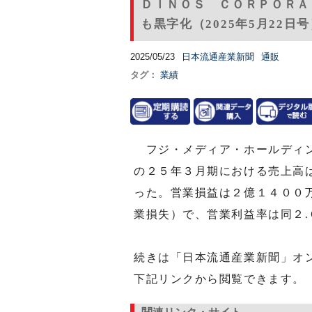
ＤＩＮＯＳ ＣＯＲＰＯＲＡ
も黒字化（2025年5月22日
2025/05/23
日本流通産業新聞
通販
タグ：
業績
フジ・メディア・ホールディン
の２５年３月期における売上高
った。営業損益は２億１４００
業損失）で、営業利益率は同２.
続きは「日本流通産業新聞」オ
下記リンクから閲覧できます。