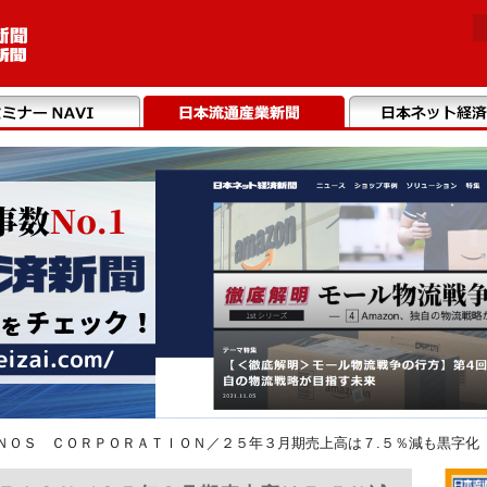
ＮＯＳ ＣＯＲＰＯＲＡＴＩＯＮ／２５年３月期売上高は７.５％減も黒字化（2