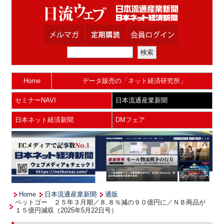
Home
データ販売の「ネット経済研究所」
セミナーNAVI
日本流通産業新聞
日本ネット経済新聞
DMフェア
Home
日本流通産業新聞
通販
ペットゴー ２５年３月期／８.８％減の９０億円に／ＮＢ商品が
１５億円減収（2025年5月22日号）