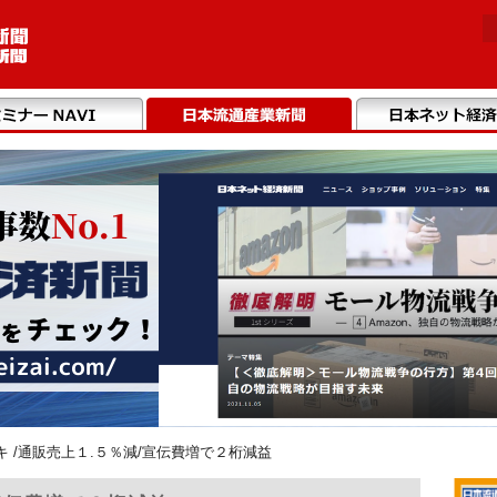
キ /通販売上１.５％減/宣伝費増で２桁減益