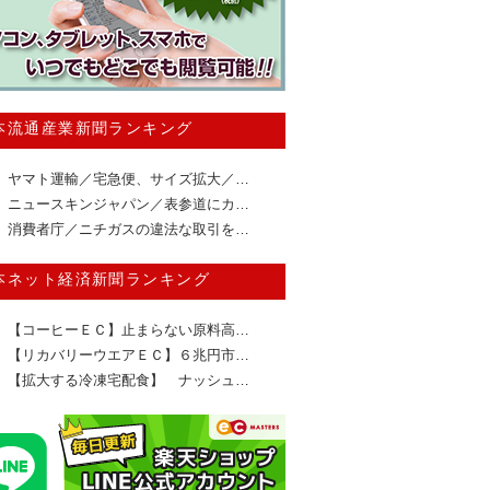
本流通産業新聞ランキング
ヤマト運輸／宅急便、サイズ拡大／…
ニュースキンジャパン／表参道にカ…
消費者庁／ニチガスの違法な取引を…
本ネット経済新聞ランキング
【コーヒーＥＣ】止まらない原料高…
【リカバリーウエアＥＣ】６兆円市…
【拡大する冷凍宅配食】 ナッシュ…