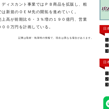
ディスカント事業ではＰＢ商品を拡販し、粗
では新規のＯＥＭ先の開拓を進めていく。
上高が前期比６・３％増の１９０億円、営業
０００万円を計画している。
日
記事は取材・執筆時の情報で、現在は異なる場合があります。
1
2
3
日
1
2
3