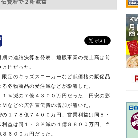
/宣伝費増で２桁減益
月期の連結決算を発表、通販事業の売上高は前
０万円だった。
限定のキッズスニーカーなど低価格の販促品
よる冬物商品の受注減などが影響した。
１％減の７億４３００万円だった。円安の影
ＣＭなどの広告宣伝費の増加が響いた。
の１７８億７４００万円、営業利益は同５・
常利益は同１・３％減の４億８８００万円、当
億８６００万円だった。