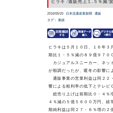
ヒラキ /通販売上１.５％減
2016/05/20
日本流通産業新聞
通販
タグ：
業績
ヒラキは５月１０日、１６年３
期比１・５％減の８９億９７０
カジュアルスニーカー、ネット
が順調だったが、暖冬の影響に
通販事業の営業利益は同２２・
響による粗利率の低下とテレビ
総売り上げは前期比０・４％増
４％減の５億５６００万円、経
期純利益は同２７・６％増の２