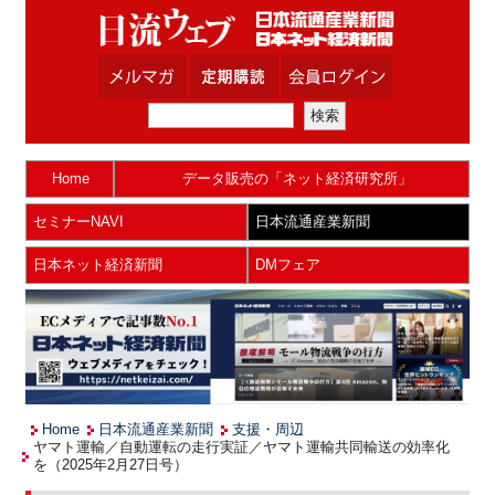
Home
データ販売の「ネット経済研究所」
セミナーNAVI
日本流通産業新聞
日本ネット経済新聞
DMフェア
Home
日本流通産業新聞
支援・周辺
ヤマト運輸／自動運転の走行実証／ヤマト運輸共同輸送の効率化
を（2025年2月27日号）