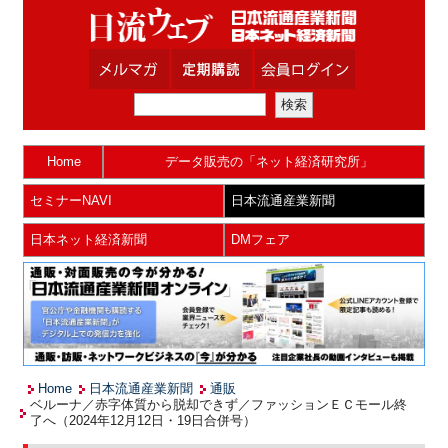
Home
データ販売の「ネット経済研究所」
セミナーNAVI
日本流通産業新聞
日本ネット経済新聞
DMフェア
Home
日本流通産業新聞
通販
ベルーナ／赤字体質から脱却できず／ファッションＥＣモール終
了へ（2024年12月12日・19日合併号）