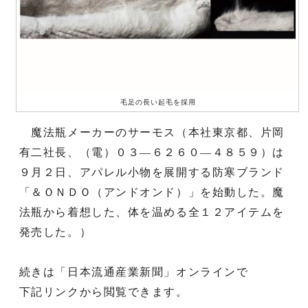
毛足の長い起毛を採用
魔法瓶メーカーのサーモス（本社東京都、片岡
有二社長、（電）０３―６２６０―４８５９）は
９月２日、アパレル小物を展開する防寒ブランド
「＆ＯＮＤＯ（アンドオンド）」を始動した。魔
法瓶から着想した、体を温める全１２アイテムを
発売した。）
続きは「日本流通産業新聞」オンラインで
下記リンクから閲覧できます。