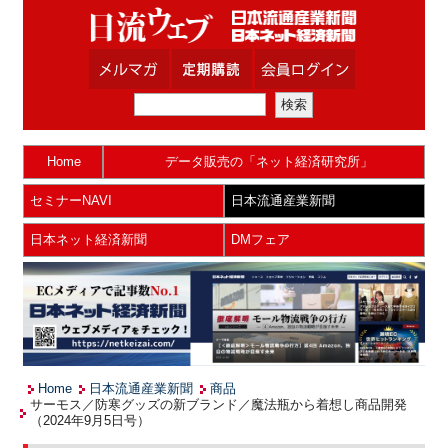
Home
データ販売の「ネット経済研究所」
セミナーNAVI
日本流通産業新聞
日本ネット経済新聞
DMフェア
Home
日本流通産業新聞
商品
サーモス／防寒グッズの新ブランド／魔法瓶から着想し商品開発
（2024年9月5日号）