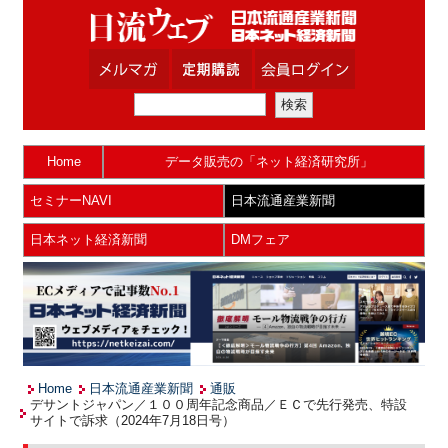
Home
データ販売の「ネット経済研究所」
セミナーNAVI
日本流通産業新聞
日本ネット経済新聞
DMフェア
Home
日本流通産業新聞
通販
デサントジャパン／１００周年記念商品／ＥＣで先行発売、特設
サイトで訴求（2024年7月18日号）