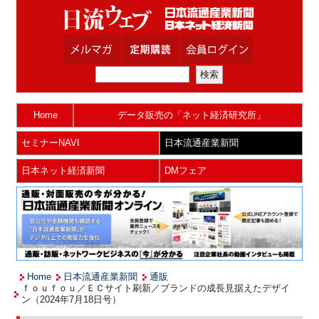
Home
データ販売の「ネット経済研究所」
セミナーNAVI
日本流通産業新聞
日本ネット経済新聞
DMフェア
Home
日本流通産業新聞
通販
ｆｏｕｆｏｕ／ＥＣサイト刷新／ブランドの成長見据えたデザイ
ン（2024年7月18日号）