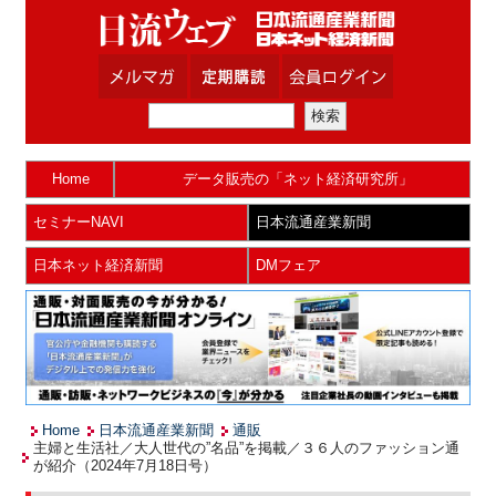
Home
データ販売の「ネット経済研究所」
セミナーNAVI
日本流通産業新聞
日本ネット経済新聞
DMフェア
Home
日本流通産業新聞
通販
主婦と生活社／大人世代の”名品”を掲載／３６人のファッション通
が紹介（2024年7月18日号）